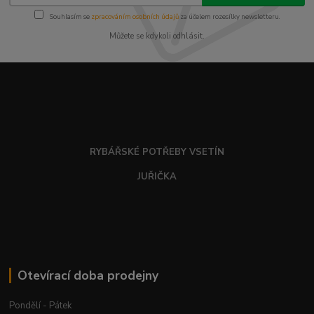
Souhlasím se
zpracováním osobních údajů
za účelem rozesílky newsletteru.
Můžete se kdykoli odhlásit.
RYBÁŘSKÉ POTŘEBY VSETÍN
JUŘIČKA
Otevírací doba prodejny
Pondělí - Pátek