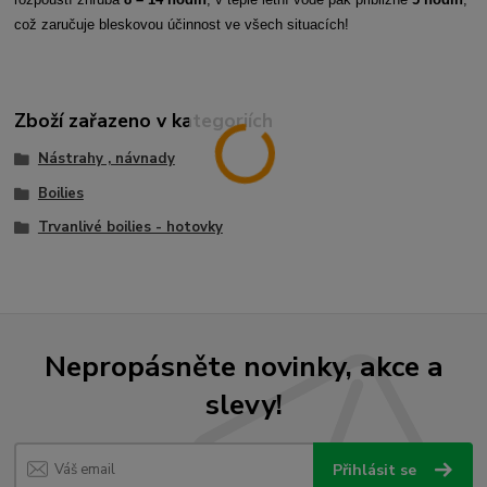
rozpouští zhruba
8 – 14 hodin
, v teplé letní vodě pak přibližně
5 hodin
,
což zaručuje bleskovou účinnost ve všech situacích!
Zboží zařazeno v kategoriích
Nástrahy , návnady
Boilies
Trvanlivé boilies - hotovky
Nepropásněte novinky, akce a
slevy!
Přihlásit se