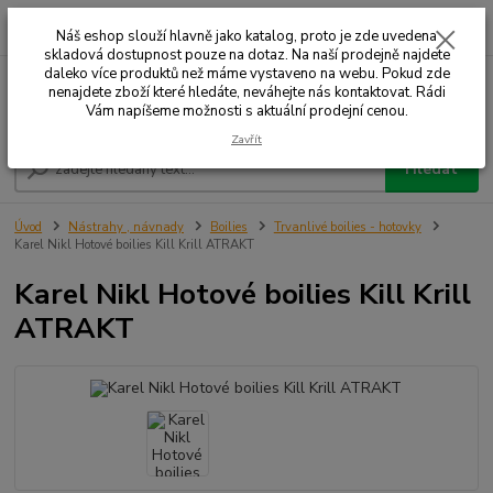
0
ks
+420 732 707 573
za
Náš eshop slouží hlavně jako katalog, proto je zde uvedena
skladová dostupnost pouze na dotaz. Na naší prodejně najdete
daleko více produktů než máme vystaveno na webu. Pokud zde
nenajdete zboží které hledáte, neváhejte nás kontaktovat. Rádi
Menu
Vám napíšeme možnosti s aktuální prodejní cenou.
Zavřít
Hledat
Úvod
Nástrahy , návnady
Boilies
Trvanlivé boilies - hotovky
Karel Nikl Hotové boilies Kill Krill ATRAKT
Karel Nikl Hotové boilies Kill Krill
ATRAKT