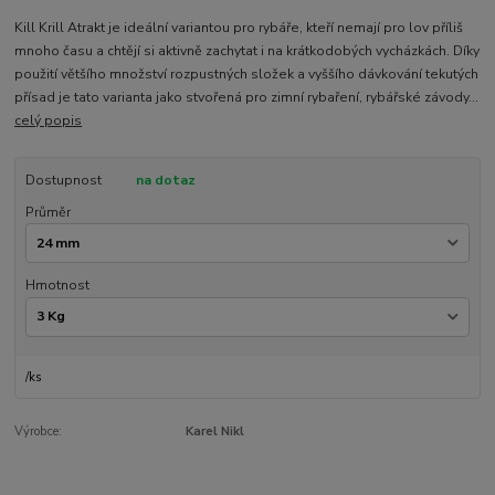
Kill Krill Atrakt je ideální variantou pro rybáře, kteří nemají pro lov příliš
mnoho času a chtějí si aktivně zachytat i na krátkodobých vycházkách. Díky
použití většího množství rozpustných složek a vyššího dávkování tekutých
přísad je tato varianta jako stvořená pro zimní rybaření, rybářské závody...
celý popis
Dostupnost
na dotaz
Průměr
Hmotnost
/
ks
Výrobce:
Karel Nikl