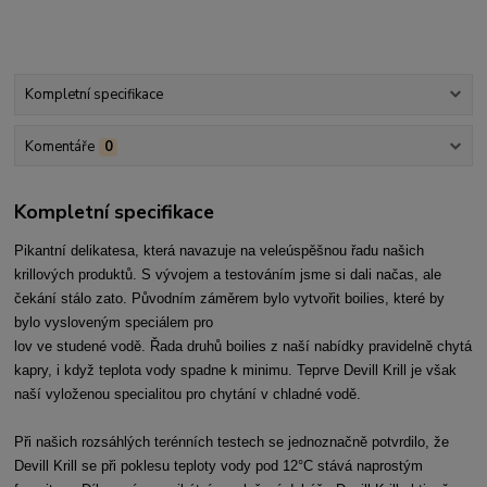
Kompletní specifikace
Komentáře
0
Kompletní specifikace
Pikantní delikatesa, která navazuje na veleúspěšnou řadu našich
krillových produktů. S vývojem a testováním jsme si dali načas, ale
čekání stálo zato. Původním záměrem bylo vytvořit boilies, které by
bylo vysloveným speciálem pro
lov ve studené vodě. Řada druhů boilies z naší nabídky pravidelně chytá
kapry, i když teplota vody spadne k minimu. Teprve Devill Krill je však
naší vyloženou specialitou pro chytání v chladné vodě.
Při našich rozsáhlých terénních testech se jednoznačně potvrdilo, že
Devill Krill se při poklesu teploty vody pod 12°C stává naprostým