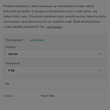
Pikantní delikatesa, která navazuje na veleúspěšnou řadu našich
krillových produktů. S vývojem a testováním jsme si dali načas, ale
čekání stálo zato. Původním záměrem bylo vytvořit boilies, které by bylo
vysloveným speciálem pro lov ve studené vodě. Řada druhů boilies
z naší nabídky pravidelně chy...
celý popis
Dostupnost
na dotaz
Průměr
Hmotnost
/
ks
Výrobce:
Karel Nikl