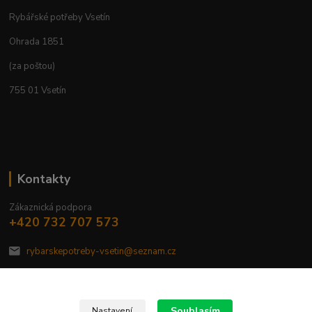
Rybářské potřeby Vsetín
Ohrada 1851
(za poštou)
755 01 Vsetín
Kontakty
Zákaznická podpora
+420 732 707 573
rybarskepotreby-vsetin@seznam.cz
Souhlasím
Nastavení