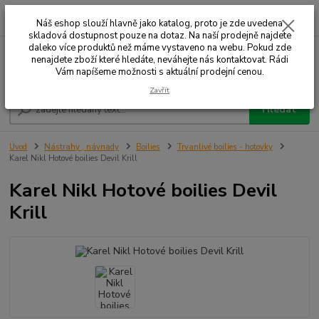
0
ks
+420 732 707 573
za
Náš eshop slouží hlavně jako katalog, proto je zde uvedena
skladová dostupnost pouze na dotaz. Na naší prodejně najdete
daleko více produktů než máme vystaveno na webu. Pokud zde
nenajdete zboží které hledáte, neváhejte nás kontaktovat. Rádi
Menu
Vám napíšeme možnosti s aktuální prodejní cenou.
Zavřít
Hledat
Úvod
Nástrahy , návnady
Boilies
Trvanlivé boilies - hotovky
Karel Nikl Hotové boilies Devil Krill
Karel Nikl Hotové boilies Devil
Krill