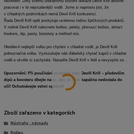
favoritem. Díky svému unikátnímu složení dokáže Devill Krill aktivně
pracovat i v té nejstudenější vodě. Jsme si naprosto jisti, že
v chladných podmínkách nemá Devil Krill konkurenci.
Řada Devill Krill opět poskytuje ucelenou rodinu špičkových produktů.
V rodině Devill Krill naleznete boilies, pelety, plovoucí boilies, attract
hookers, dip, pasty, boostery a method mix.
Hledáte-li nejlepší volbu pro chytání v chladné vodě, je Devill Krill
jednoznačná volba. Vyzkoušejte náš ďábelský chytač kaprů v chladné
vodě a skvěle si zachytáte. Nasaďte Devill Krill v létě a nevyspíte se…
Upozornění: Při používání produktů řady Devill Krill – především
dipů a boosteru dbejte na to, aby se Vám kapalina nedostala do
očí! Ochutnávejte velmi opatrně!
Zboží zařazeno v kategoriích
Nástrahy , návnady
Boilies