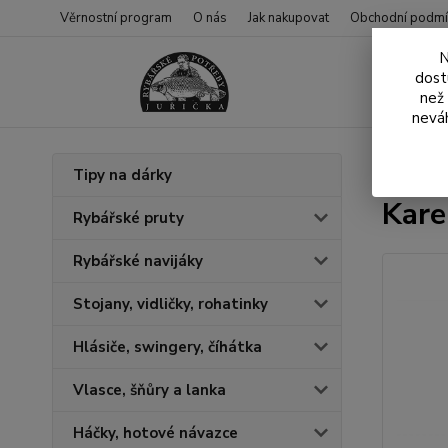
Věrnostní program
O nás
Jak nakupovat
Obchodní podmí
N
dost
než
neváh
Úvod
N
Tipy na dárky
Kare
Rybářské pruty
Rybářské navijáky
Stojany, vidličky, rohatinky
Hlásiče, swingery, číhátka
Vlasce, šňůry a lanka
Háčky, hotové návazce