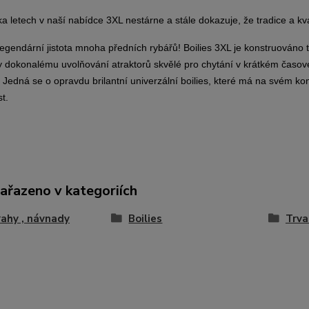
ika letech v naší nabídce 3XL nestárne a stále dokazuje, že tradice a k
egendární jistota mnoha předních rybářů! Boilies 3XL je konstruováno t
y dokonalému uvolňování atraktorů skvělé pro chytání v krátkém časo
 Jedná se o opravdu brilantní univerzální boilies, které má na svém ko
t.
zařazeno v kategoriích
ahy , návnady
Boilies
Trva