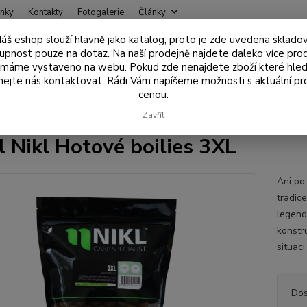
nky
Kontakty
Fotogalerie
Články
áš eshop slouží hlavně jako katalog, proto je zde uvedena sklado
Nevíte
upnost pouze na dotaz. Na naší prodejně najdete daleko více pro
Hledat
+420
 máme vystaveno na webu. Pokud zde nenajdete zboží které hled
ejte nás kontaktovat. Rádi Vám napíšeme možnosti s aktuální pr
cenou.
ástrahy , návnady
Boilies
Trvanlivé boilies - hotovky
Karel Nikl
Zavřít
l Nikl Hotové boilies 3XL
Ani po
tradic
legend
konstr
situac
Dos