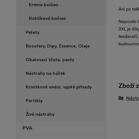
Krmne boilies
Ani po tol
Rohlíkové boilies
Naprosto l
3XL je dík
Pelety
feedarařů.
budoucnos
Boostery, Dipy, Essence, Oleje
Obalovací těsta, pasty
Nástrahy na háček
Zboží 
Krmítkové směsi, sypké přísady
Nástr
Partikly
Živé nástrahy
PVA