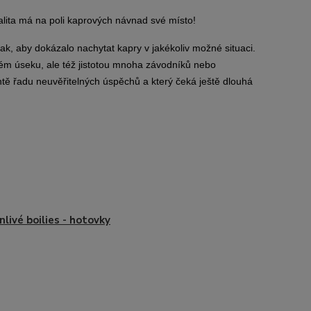
valita má na poli kaprových návnad své místo!
ak, aby dokázalo nachytat kapry v jakékoliv možné situaci.
vém úseku, ale též jistotou mnoha závodníků nebo
ntě řadu neuvěřitelných úspěchů a který čeká ještě dlouhá
nlivé boilies - hotovky