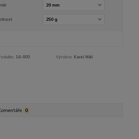
měr
otnost
roduktu:
16-003
Výrobce:
Karel Nikl
Komentáře
0