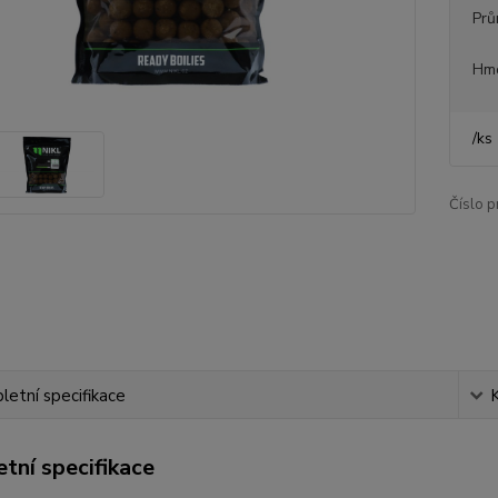
Prů
Hm
/
ks
Číslo p
etní specifikace
tní specifikace