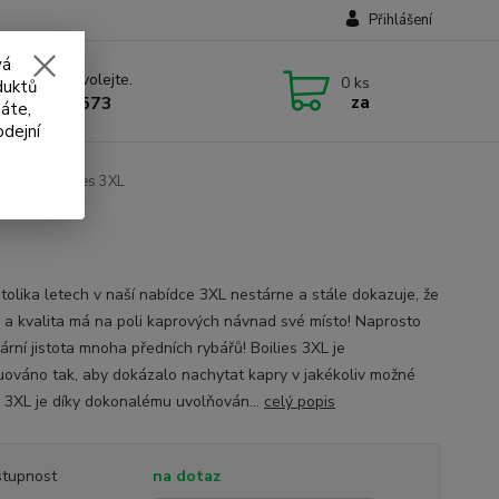
Přihlášení
vá
 si rady? Zavolejte.
0
ks
duktů
za
 732 707 573
áte,
odejní
 Hotové boilies 3XL
 tolika letech v naší nabídce 3XL nestárne a stále dokazuje, že
e a kvalita má na poli kaprových návnad své místo! Naprosto
ární jistota mnoha předních rybářů! Boilies 3XL je
uováno tak, aby dokázalo nachytat kapry v jakékoliv možné
i. 3XL je díky dokonalému uvolňován...
celý popis
tupnost
na dotaz