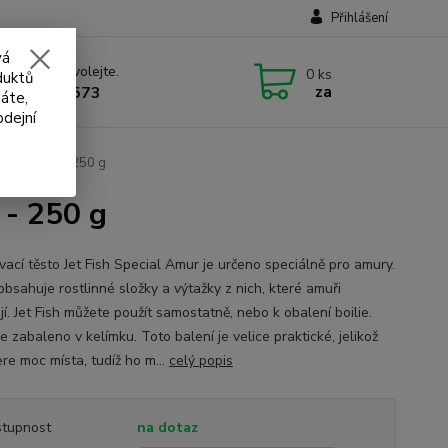
Přihlášení
vá
 si rady? Zavolejte.
0
ks
duktů
za
 732 707 573
áte,
odejní
pecial amur - 250 g
 - 250 g
ací těsto Jet Fish Special Amur je určeno speciálně pro amury.
obsahuje rostlinné složky a výtažky z nich, které amuři
í. Jet Fish můžete použít samostatně, nebo k obalení boilie.
e zabaleno v kelímku. Toto balení je velice praktické, jelikož
re moc místa, tudíž ho m...
celý popis
tupnost
na dotaz