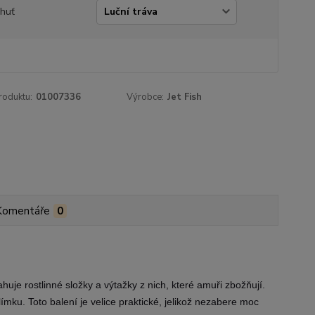
chuť
roduktu:
01007336
Výrobce:
Jet Fish
Komentáře
0
huje rostlinné složky a výtažky z nich
, které amuři zbožňují.
ímku. Toto balení je velice praktické, jelikož nezabere moc