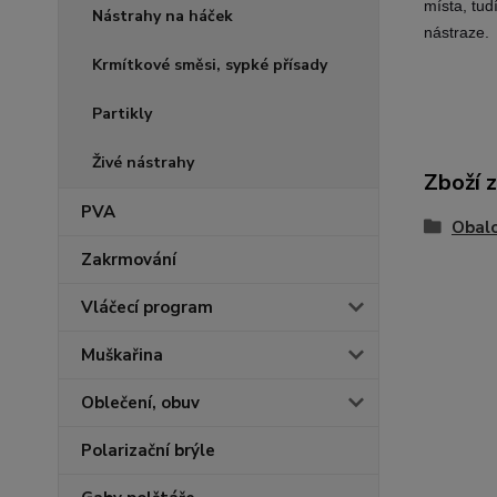
místa, tud
Nástrahy na háček
nástraze.
Krmítkové směsi, sypké přísady
Partikly
Živé nástrahy
Zboží 
PVA
Obalo
Zakrmování
Vláčecí program
Muškařina
Oblečení, obuv
Polarizační brýle