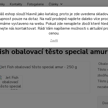
nky
Kontakty
Fotogalerie
Články
áš eshop slouží hlavně jako katalog, proto je zde uvedena sklado
Nevíte
upnost pouze na dotaz. Na naší prodejně najdete daleko více pro
Hledat
+420
 máme vystaveno na webu. Pokud zde nenajdete zboží které hled
ejte nás kontaktovat. Rádi Vám napíšeme možnosti s aktuální pr
cenou.
ástrahy , návnady
Obalovací těsta, pasty
Jet Fish obalovací těsto s
Zavřít
Fish obalovací těsto special amur
Obalov
Těsto 
zbožňuj
Těsto j
nezabe
Dos