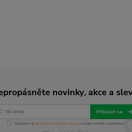
epropásněte novinky, akce a slev
Přihlásit se
Souhlasím se
zpracováním osobních údajů
za účelem rozesílky newsletteru.