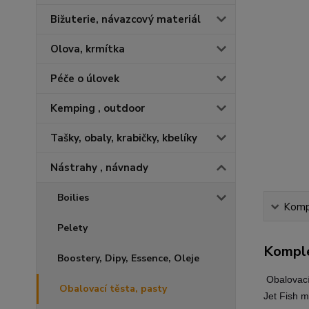
Bižuterie, návazcový materiál
Olova, krmítka
Péče o úlovek
Kemping , outdoor
Tašky, obaly, krabičky, kbelíky
Nástrahy , návnady
Boilies
Kompl
Pelety
Komple
Boostery, Dipy, Essence, Oleje
Obalovací 
Obalovací těsta, pasty
Jet Fish m