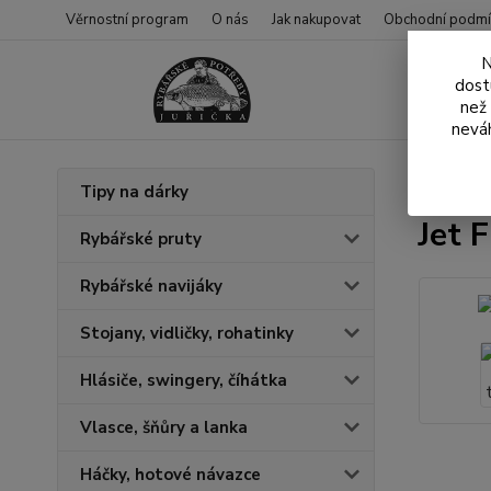
Věrnostní program
O nás
Jak nakupovat
Obchodní podmí
N
dost
než
neváh
Úvod
N
Tipy na dárky
Jet 
Rybářské pruty
Rybářské navijáky
Stojany, vidličky, rohatinky
Hlásiče, swingery, číhátka
Vlasce, šňůry a lanka
Háčky, hotové návazce