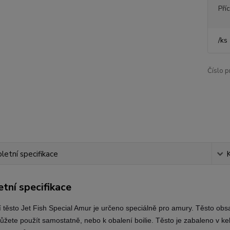
Pří
/
ks
Číslo p
etní specifikace
tní specifikace
těsto Jet Fish Special Amur je určeno speciálně pro amury. Těsto
obsa
ůžete použít samostatně, nebo k obalení boilie. Těsto je zabaleno v kel