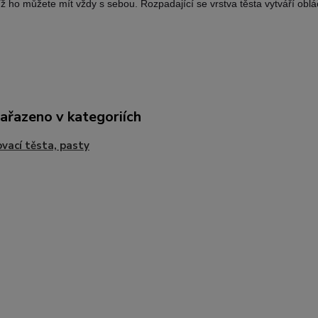
íž ho můžete mít vždy s sebou. Rozpadající se vrstva těsta vytváří obláče
zařazeno v kategoriích
vací těsta, pasty