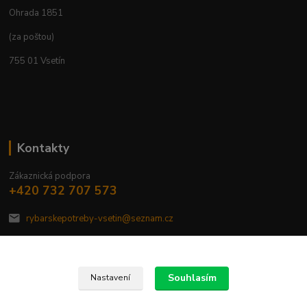
Ohrada 1851
(za poštou)
755 01 Vsetín
Kontakty
Zákaznická podpora
+420 732 707 573
rybarskepotreby-vsetin@seznam.cz
Souhlasím
Nastavení