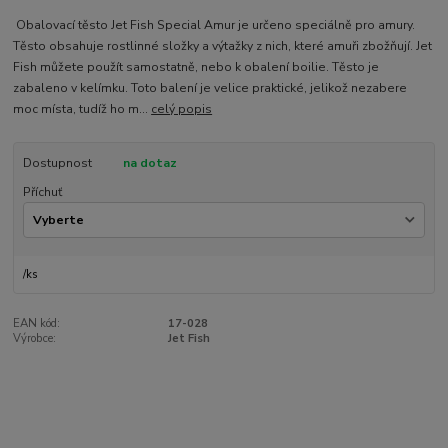
Obalovací těsto Jet Fish Special Amur je určeno speciálně pro amury.
Těsto obsahuje rostlinné složky a výtažky z nich, které amuři zbožňují. Jet
Fish můžete použít samostatně, nebo k obalení boilie. Těsto je
zabaleno v kelímku. Toto balení je velice praktické, jelikož nezabere
moc místa, tudíž ho m...
celý popis
Dostupnost
na dotaz
Příchuť
/
ks
EAN kód:
17-028
Výrobce:
Jet Fish