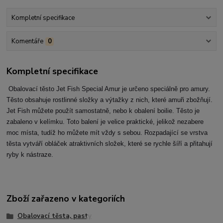
Kompletní specifikace
Komentáře
0
Kompletní specifikace
Obalovací těsto Jet Fish Special Amur je určeno speciálně pro amury.
Těsto
obsahuje rostlinné složky a výtažky z nich
, které amuři zbožňují.
Jet Fish můžete použít samostatně, nebo k obalení boilie. Těsto je
zabaleno v kelímku. Toto balení je velice praktické, jelikož nezabere
moc místa, tudíž ho můžete mít vždy s sebou. Rozpadající se vrstva
těsta vytváří obláček atraktivních složek, které se rychle šíří a přitahují
ryby k nástraze.
Zboží zařazeno v kategoriích
Obalovací těsta, pasty