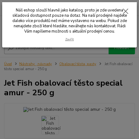
0
ks
+420 732 707 573
za
Náš eshop slouží hlavně jako katalog, proto je zde uvedena
skladová dostupnost pouze na dotaz. Na naší prodejně najdete
daleko více produktů než máme vystaveno na webu. Pokud zde
nenajdete zboží které hledáte, neváhejte nás kontaktovat. Rádi
Menu
Vám napíšeme možnosti s aktuální prodejní cenou.
Zavřít
Hledat
Úvod
Nástrahy , návnady
Obalovací těsta, pasty
Jet Fish obalovací
těsto special amur - 250 g
Jet Fish obalovací těsto special
amur - 250 g