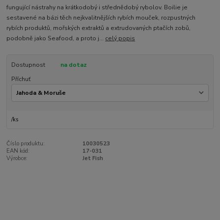
fungující nástrahy na krátkodobý i střednědobý rybolov. Boilie je
sestavené na bázi těch nejkvalitnějších rybích mouček, rozpustných
rybích produktů, mořských extraktů a extrudovaných ptačích zobů,
podobně jako Seafood, a proto j...
celý popis
Dostupnost
na dotaz
Příchuť
/
ks
Číslo produktu:
10030523
EAN kód:
17-031
Výrobce:
Jet Fish