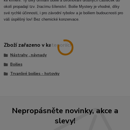
ke krmení. Ty díky omílání boilie a uvolňování drobných částeček do
okolí propadají tzv. žracímu šílenství. Boilie Mystery je vhodné, díky
své rychlé účinnosti, i pro závodní rybolov a je boiliem budoucnosti pro
váš úspěšný lov! Bez chemické konzervace.
Zboží zařazeno v kategoriích
Nástrahy , návnady
Boilies
Trvanlivé boilies - hotovky
Nepropásněte novinky, akce a
slevy!