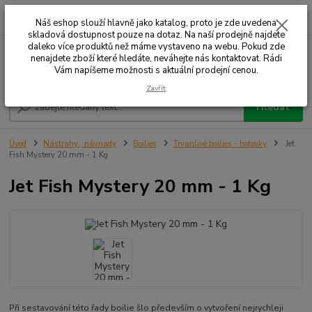
0
ks
+420 732 707 573
za
Náš eshop slouží hlavně jako katalog, proto je zde uvedena
skladová dostupnost pouze na dotaz. Na naší prodejně najdete
daleko více produktů než máme vystaveno na webu. Pokud zde
nenajdete zboží které hledáte, neváhejte nás kontaktovat. Rádi
Menu
Vám napíšeme možnosti s aktuální prodejní cenou.
Zavřít
Hledat
Úvod
Nástrahy , návnady
Boilies
Trvanlivé boilies - hotovky
Jet
Fish Mystery 20 mm - 1 Kg
Jet Fish Mystery 20 mm - 1 Kg
Při sestavování této řady boilie šlo především o vytvoření nejrychleji