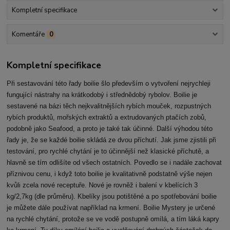
Kompletní specifikace
Komentáře
0
Kompletní specifikace
Při sestavování této řady boilie šlo především o vytvoření nejrychleji
fungující nástrahy na krátkodobý i střednědobý rybolov. Boilie je
sestavené na bázi těch nejkvalitnějších rybích mouček, rozpustných
rybích produktů, mořských extraktů a extrudovaných ptačích zobů,
podobně jako Seafood, a proto je také tak účinné. Další výhodou této
řady je, že se každé boilie skládá ze dvou příchutí. Jak jsme zjistili při
testování, pro rychlé chytání je to účinnější než klasické příchutě, a
hlavně se tím odlišíte od všech ostatních. Povedlo se i nadále zachovat
příznivou cenu, i když toto boilie je kvalitativně podstatně výše nejen
kvůli zcela nové receptuře. Nové je rovněž i balení v kbelících 3
kg/2,7kg (dle průměru). Kbelíky jsou potištěné a po spotřebování boilie
je můžete dále používat například na krmení. Boilie Mystery je určené
na rychlé chytání, protože se ve vodě postupně omílá, a tím láká kapry