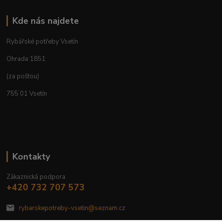
Kde nás najdete
Rybářské potřeby Vsetín
Ohrada 1851
(za poštou)
755 01 Vsetín
Kontakty
Zákaznická podpora
+420 732 707 573
rybarskepotreby-vsetin@seznam.cz