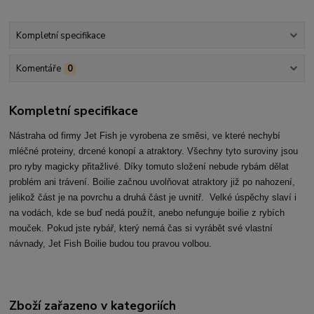
Kompletní specifikace
Komentáře
0
Kompletní specifikace
Nástraha od firmy Jet Fish je vyrobena ze směsi, ve které nechybí
mléčné proteiny, drcené konopí a atraktory. Všechny tyto suroviny jsou
pro ryby magicky přitažlivé. Díky tomuto složení nebude rybám dělat
problém ani trávení. Boilie začnou uvolňovat atraktory již po nahození,
jelikož část je na povrchu a druhá část je uvnitř. Velké úspěchy slaví i
na vodách, kde se buď nedá použít, anebo nefunguje boilie z rybích
mouček. Pokud jste rybář, který nemá čas si vyrábět své vlastní
návnady, Jet Fish Boilie budou tou pravou volbou.
Zboží zařazeno v kategoriích