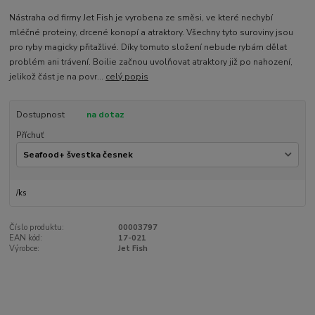
Nástraha od firmy Jet Fish je vyrobena ze směsi, ve které nechybí
mléčné proteiny, drcené konopí a atraktory. Všechny tyto suroviny jsou
pro ryby magicky přitažlivé. Díky tomuto složení nebude rybám dělat
problém ani trávení. Boilie začnou uvolňovat atraktory již po nahození,
jelikož část je na povr...
celý popis
Dostupnost
na dotaz
Příchuť
/
ks
Číslo produktu:
00003797
EAN kód:
17-021
Výrobce:
Jet Fish