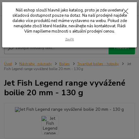
0
ks
+420 732 707 573
za
Náš eshop slouží hlavně jako katalog, proto je zde uvedena
skladová dostupnost pouze na dotaz. Na naší prodejně najdete
daleko více produktů než máme vystaveno na webu. Pokud zde
nenajdete zboží které hledáte, neváhejte nás kontaktovat. Rádi
Menu
Vám napíšeme možnosti s aktuální prodejní cenou.
Zavřít
Hledat
Úvod
Nástrahy , návnady
Boilies
Trvanlivé boilies - hotovky
Jet
Fish Legend range vyvážené boilie 20 mm - 130 g
Jet Fish Legend range vyvážené
boilie 20 mm - 130 g