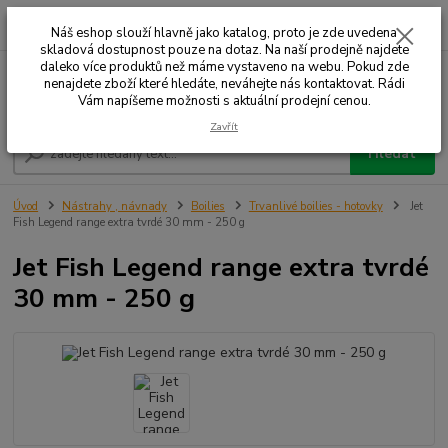
0
ks
+420 732 707 573
za
Náš eshop slouží hlavně jako katalog, proto je zde uvedena
skladová dostupnost pouze na dotaz. Na naší prodejně najdete
daleko více produktů než máme vystaveno na webu. Pokud zde
nenajdete zboží které hledáte, neváhejte nás kontaktovat. Rádi
Menu
Vám napíšeme možnosti s aktuální prodejní cenou.
Zavřít
Hledat
Úvod
Nástrahy , návnady
Boilies
Trvanlivé boilies - hotovky
Jet
Fish Legend range extra tvrdé 30 mm - 250 g
Jet Fish Legend range extra tvrdé
30 mm - 250 g