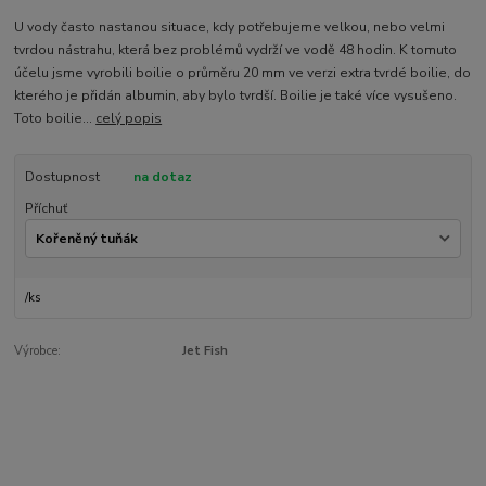
U vody často nastanou situace, kdy potřebujeme velkou, nebo velmi
tvrdou nástrahu, která bez problémů vydrží ve vodě 48 hodin. K tomuto
účelu jsme vyrobili boilie o průměru 20 mm ve verzi extra tvrdé boilie, do
kterého je přidán albumin, aby bylo tvrdší. Boilie je také více vysušeno.
Toto boilie...
celý popis
Dostupnost
na dotaz
Příchuť
/
ks
Výrobce:
Jet Fish