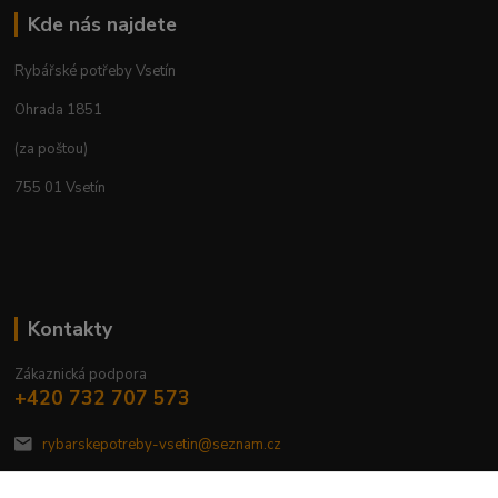
Kde nás najdete
Rybářské potřeby Vsetín
Ohrada 1851
(za poštou)
755 01 Vsetín
Kontakty
Zákaznická podpora
+420 732 707 573
rybarskepotreby-vsetin@seznam.cz