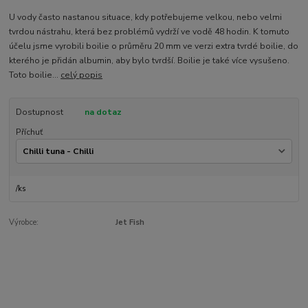
U vody často nastanou situace, kdy potřebujeme velkou, nebo velmi
tvrdou nástrahu, která bez problémů vydrží ve vodě 48 hodin. K tomuto
účelu jsme vyrobili boilie o průměru 20 mm ve verzi extra tvrdé boilie, do
kterého je přidán albumin, aby bylo tvrdší. Boilie je také více vysušeno.
Toto boilie...
celý popis
Dostupnost
na dotaz
Příchuť
/
ks
Výrobce:
Jet Fish