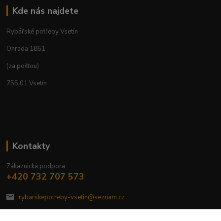
Kde nás najdete
Rybářské potřeby Vsetín
Ohrada 1851
(za poštou)
755 01 Vsetín
Kontakty
Zákaznická podpora
+420 732 707 573
rybarskepotreby-vsetin@seznam.cz