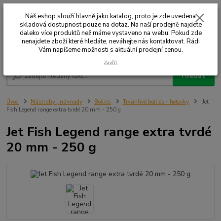
0
ks
+420 732 707 573
za
Náš eshop slouží hlavně jako katalog, proto je zde uvedena
skladová dostupnost pouze na dotaz. Na naší prodejně najdete
daleko více produktů než máme vystaveno na webu. Pokud zde
nenajdete zboží které hledáte, neváhejte nás kontaktovat. Rádi
Menu
Vám napíšeme možnosti s aktuální prodejní cenou.
Zavřít
Hledat
Úvod
Nástrahy , návnady
Boilies
Trvanlivé boilies - hotovky
Jet
Fish Legend range extra tvrdé 20 mm - 250 g
Jet Fish Legend range extra tvrdé
20 mm - 250 g