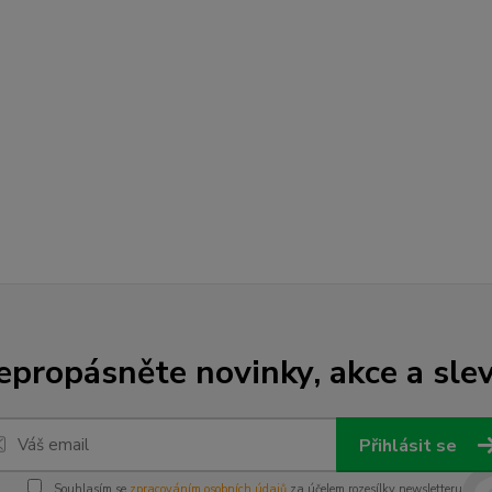
epropásněte novinky, akce a slev
Přihlásit se
Souhlasím se
zpracováním osobních údajů
za účelem rozesílky newsletteru.