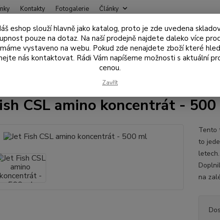
nky
Kontakty
Fotogalerie
Články
áš eshop slouží hlavně jako katalog, proto je zde uvedena sklado
Nevíte
upnost pouze na dotaz. Na naší prodejně najdete daleko více pro
Hledat
+420
 máme vystaveno na webu. Pokud zde nenajdete zboží které hled
ejte nás kontaktovat. Rádi Vám napíšeme možnosti s aktuální pr
cenou.
ástrahy , návnady
Boostery, Dipy, Essence, Oleje
Jet Fish CSL amino
Zavřít
Fish CSL amino koncentrát - 500
Tento 
to jed
letech.
Doplni
na zalé
Dos