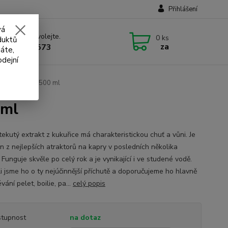
Přihlášení
vá
 si rady? Zavolejte.
0
ks
duktů
za
 732 707 573
áte,
odejní
 koncentrát - 500 ml
 ml
tekutý extrakt z kukuřice má charakteristickou chuť a vůni. Je
en z nejlepších atraktorů na kapry v posledních několika
 Funguje skvěle po celý rok a je vynikající i ve studené vodě.
li jsme ho o ty nejúčinnější příchutě a doporučujeme ho hlavně
vání pelet, boilie, pa...
celý popis
tupnost
na dotaz