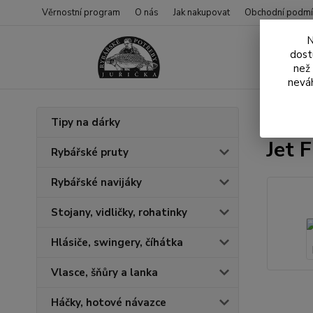
Věrnostní program
O nás
Jak nakupovat
Obchodní podmí
N
dost
než
neváh
Úvod
N
Tipy na dárky
Jet 
Rybářské pruty
Rybářské navijáky
Stojany, vidličky, rohatinky
Hlásiče, swingery, číhátka
Vlasce, šňůry a lanka
Háčky, hotové návazce