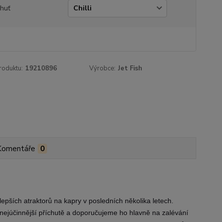
chuť
roduktu:
19210896
Výrobce:
Jet Fish
Komentáře
0
jlepších atraktorů na kapry v posledních několika letech.
ty nejúčinnější příchutě a doporučujeme ho hlavně na zalévání