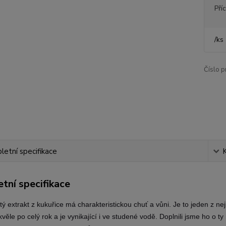
Pří
/
ks
Číslo p
etní specifikace
tní specifikace
tý extrakt z kukuřice má charakteristickou chuť a vůni. Je to jeden z ne
věle po celý rok a je vynikající i ve studené vodě. Doplnili jsme ho o 