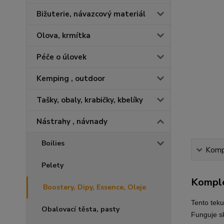
Bižuterie, návazcový materiál
Olova, krmítka
Péče o úlovek
Kemping , outdoor
Tašky, obaly, krabičky, kbelíky
Nástrahy , návnady
Boilies
Kompl
Pelety
Komple
Boostery, Dipy, Essence, Oleje
Tento teku
Obalovací těsta, pasty
Funguje sk