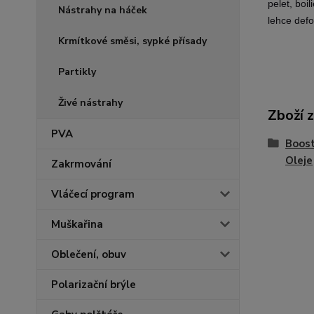
pelet, boi
Nástrahy na háček
lehce defo
Krmítkové směsi, sypké přísady
Partikly
Živé nástrahy
Zboží 
PVA
Boost
Oleje
Zakrmování
Vláčecí program
Muškařina
Oblečení, obuv
Polarizační brýle