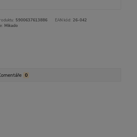
roduktu:
5900637613886
EAN kód:
26-042
e:
Mikado
Komentáře
0