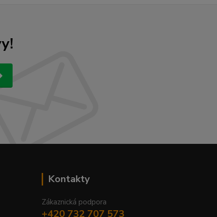
y!
Kontakty
Zákaznická podpora
+420 732 707 573