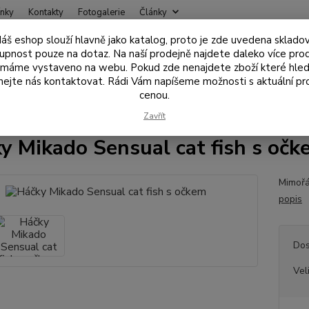
nky
Kontakty
Fotogalerie
Články
áš eshop slouží hlavně jako katalog, proto je zde uvedena sklado
Nevíte
upnost pouze na dotaz. Na naší prodejně najdete daleko více pro
Hledat
+420
 máme vystaveno na webu. Pokud zde nenajdete zboží které hled
ejte nás kontaktovat. Rádi Vám napíšeme možnosti s aktuální pr
cenou.
áčky, hotové návazce
Háčky Mikado Sensual cat fish s očkem
Zavřít
y Mikado Sensual cat fish s očk
Mimořá
popis
Dos
Vel