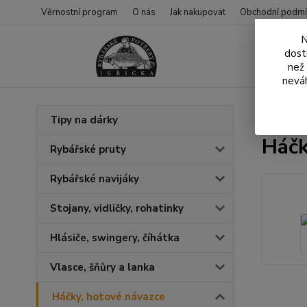
Věrnostní program
O nás
Jak nakupovat
Obchodní podmí
N
dost
než
neváh
Úvod
H
Tipy na dárky
Háčk
Rybářské pruty
Rybářské navijáky
Stojany, vidličky, rohatinky
Hlásiče, swingery, číhátka
Vlasce, šňůry a lanka
Háčky, hotové návazce