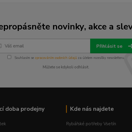
epropásněte novinky, akce a slev
Přihlásit se
Souhlasím se
zpracováním osobních údajů
za účelem rozesílky newsletteru.
Můžete se kdykoli odhlásit.
cí doba prodejny
Kde nás najdete
tek
Rybářské potřeby Vsetín