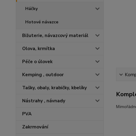
Háčky
Hotové návazce
Bižuterie, návazcový materiál
Olova, krmítka
Péče o úlovek
Kemping , outdoor
Kompl
Tašky, obaly, krabičky, kbelíky
Komple
Nástrahy , návnady
Mimořádně
PVA
Zakrmování