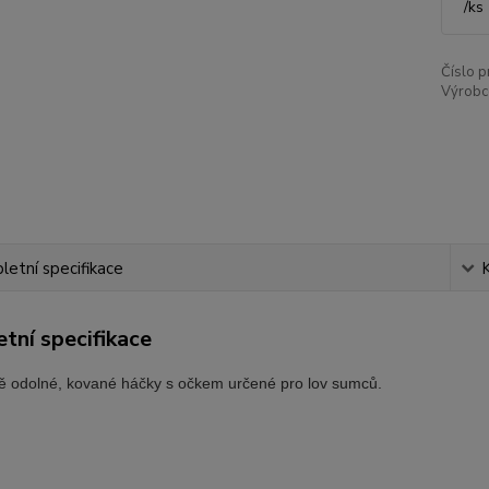
/
ks
Číslo p
Výrobc
etní specifikace
tní specifikace
 odolné, kované háčky s očkem určené pro lov sumců.