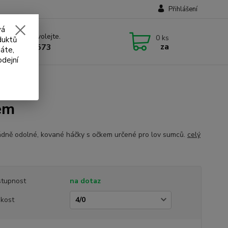
Přihlášení
vá
 si rady? Zavolejte.
0
ks
duktů
za
 732 707 573
áte,
odejní
em
dně odolné, kované háčky s očkem určené pro lov sumců.
celý
tupnost
na dotaz
ikost