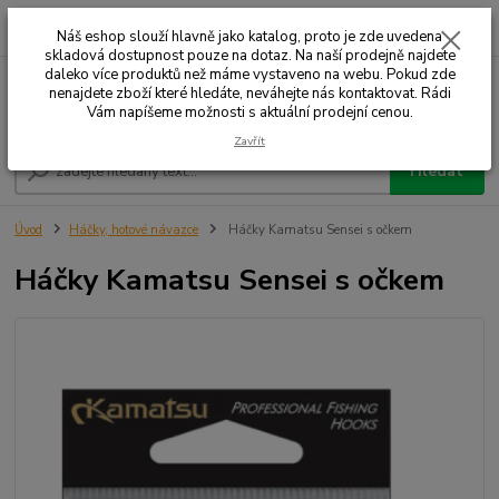
0
ks
+420 732 707 573
za
Náš eshop slouží hlavně jako katalog, proto je zde uvedena
skladová dostupnost pouze na dotaz. Na naší prodejně najdete
daleko více produktů než máme vystaveno na webu. Pokud zde
nenajdete zboží které hledáte, neváhejte nás kontaktovat. Rádi
Menu
Vám napíšeme možnosti s aktuální prodejní cenou.
Zavřít
Hledat
Úvod
Háčky, hotové návazce
Háčky Kamatsu Sensei s očkem
Háčky Kamatsu Sensei s očkem