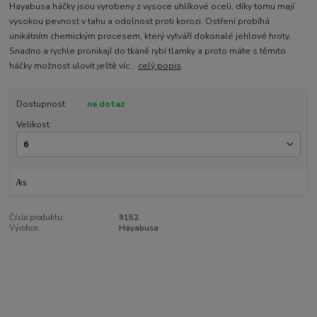
Hayabusa háčky jsou vyrobeny z vysoce uhlíkové oceli, díky tomu mají
vysokou pevnost v tahu a odolnost proti korozi. Ostření probíhá
unikátním chemickým procesem, který vytváří dokonalé jehlové hroty.
Snadno a rychle pronikají do tkáně rybí tlamky a proto máte s těmito
háčky možnost ulovit ještě víc...
celý popis
Dostupnost
na dotaz
Velikost
/
ks
Číslo produktu:
9152
Výrobce:
Hayabusa