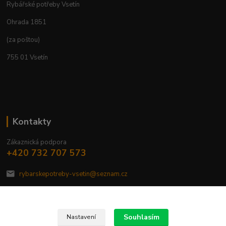
Rybářské potřeby Vsetín
Ohrada 1851
(za poštou)
755 01 Vsetín
Kontakty
Zákaznická podpora
+420 732 707 573
rybarskepotreby-vsetin@seznam.cz
Souhlasím
Nastavení