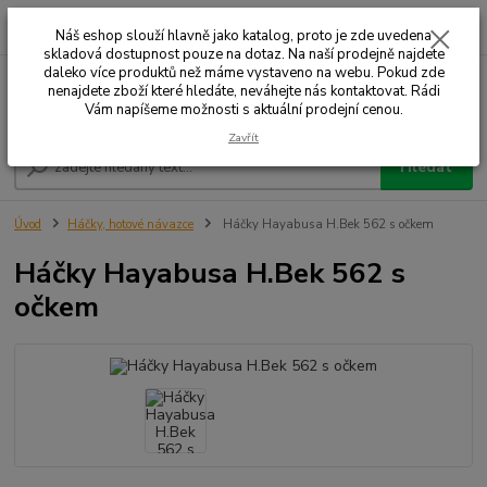
0
ks
+420 732 707 573
za
Náš eshop slouží hlavně jako katalog, proto je zde uvedena
skladová dostupnost pouze na dotaz. Na naší prodejně najdete
daleko více produktů než máme vystaveno na webu. Pokud zde
nenajdete zboží které hledáte, neváhejte nás kontaktovat. Rádi
Menu
Vám napíšeme možnosti s aktuální prodejní cenou.
Zavřít
Hledat
Úvod
Háčky, hotové návazce
Háčky Hayabusa H.Bek 562 s očkem
Háčky Hayabusa H.Bek 562 s
očkem