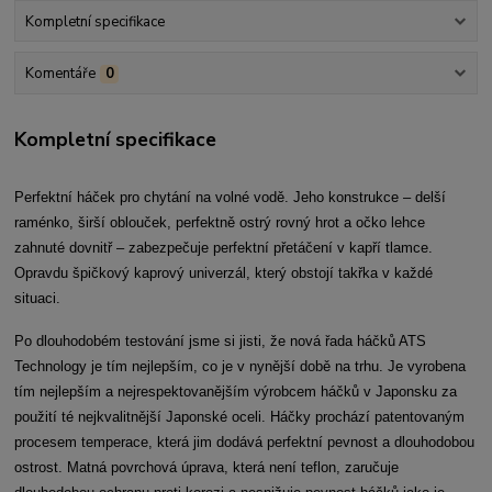
Kompletní specifikace
Komentáře
0
Kompletní specifikace
Perfektní háček pro chytání na volné vodě. Jeho konstrukce – delší
raménko, širší oblouček, perfektně ostrý rovný hrot a očko lehce
zahnuté dovnitř – zabezpečuje perfektní přetáčení v kapří tlamce.
Opravdu špičkový kaprový univerzál, který obstojí takřka v každé
situaci.
Po dlouhodobém testování jsme si jisti, že nová řada háčků ATS
Technology je tím nejlepším, co je v nynější době na trhu. Je vyrobena
tím nejlepším a nejrespektovanějším výrobcem háčků v Japonsku za
použití té nejkvalitnější Japonské oceli. Háčky prochází patentovaným
procesem temperace, která jim dodává perfektní pevnost a dlouhodobou
ostrost. Matná povrchová úprava, která není teflon, zaručuje