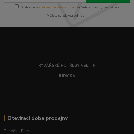
Souhlasím se
zpracováním osobních údajů
za účelem rozesílky newsletteru.
Můžete se kdykoli odhlásit.
RYBÁŘSKÉ POTŘEBY VSETÍN
JUŘIČKA
Otevírací doba prodejny
Pondělí - Pátek