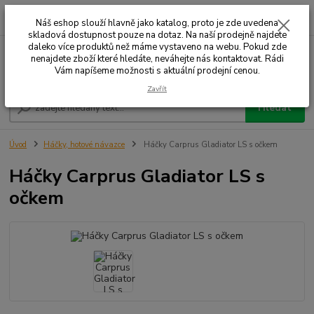
0
ks
+420 732 707 573
za
Náš eshop slouží hlavně jako katalog, proto je zde uvedena
skladová dostupnost pouze na dotaz. Na naší prodejně najdete
daleko více produktů než máme vystaveno na webu. Pokud zde
nenajdete zboží které hledáte, neváhejte nás kontaktovat. Rádi
Menu
Vám napíšeme možnosti s aktuální prodejní cenou.
Zavřít
Hledat
Úvod
Háčky, hotové návazce
Háčky Carprus Gladiator LS s očkem
Háčky Carprus Gladiator LS s
očkem