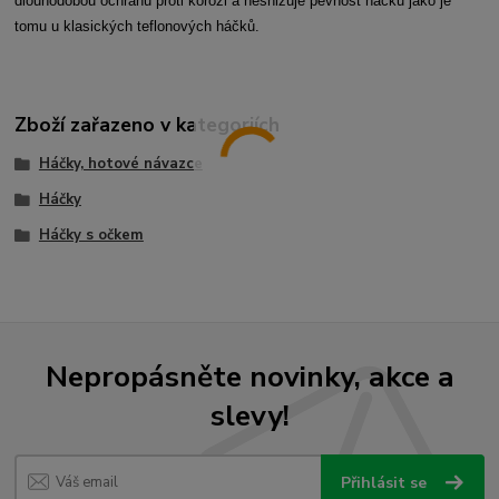
dlouhodobou ochranu proti korozi a nesnižuje pevnost háčků jako je
tomu u klasických teflonových háčků.
Zboží zařazeno v kategoriích
Háčky, hotové návazce
Háčky
Háčky s očkem
Nepropásněte novinky, akce a
slevy!
Přihlásit se