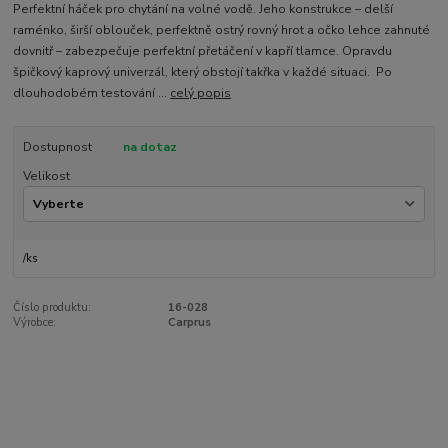
Perfektní háček pro chytání na volné vodě. Jeho konstrukce – delší
raménko, širší oblouček, perfektně ostrý rovný hrot a očko lehce zahnuté
dovnitř – zabezpečuje perfektní přetáčení v kapří tlamce. Opravdu
špičkový kaprový univerzál, který obstojí takřka v každé situaci. Po
dlouhodobém testování ...
celý popis
Dostupnost
na dotaz
Velikost
/
ks
Číslo produktu:
16-028
Výrobce:
Carprus