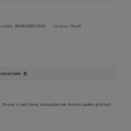
roduktu:
8594160511503
Výrobce:
Chytil
Komentáře
0
Pouze u naší firmy zakoupíte tak širokou paletu příchutí.