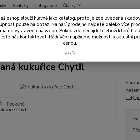
nky
Kontakty
Fotogalerie
Články
áš eshop slouží hlavně jako katalog, proto je zde uvedena sklado
Nevíte
upnost pouze na dotaz. Na naší prodejně najdete daleko více pro
Hledat
+420
 máme vystaveno na webu. Pokud zde nenajdete zboží které hled
ejte nás kontaktovat. Rádi Vám napíšeme možnosti s aktuální pr
cenou.
ástrahy , návnady
Nástrahy na háček
Foukaná kukuřice Chytil
Zavřít
aná kukuřice Chytil
Foukan
našem t
celý p
Dos
Pří