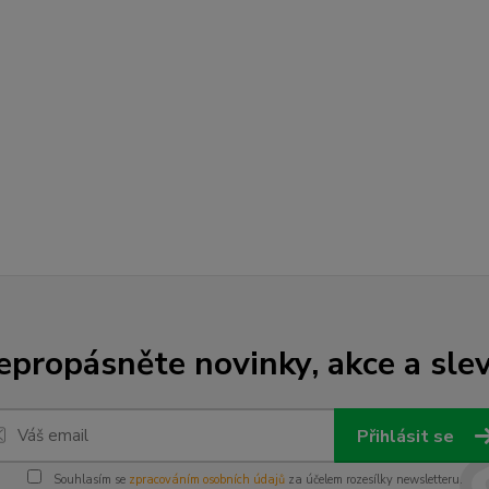
epropásněte novinky, akce a slev
Přihlásit se
Souhlasím se
zpracováním osobních údajů
za účelem rozesílky newsletteru.