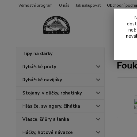
Věrnostní program
O nás
Jak nakupovat
Obchodní podmí
N
dost
než
neváh
Úvod
N
Tipy na dárky
Fouk
Rybářské pruty
Rybářské navijáky
Stojany, vidličky, rohatinky
Hlásiče, swingery, číhátka
Vlasce, šňůry a lanka
Háčky, hotové návazce