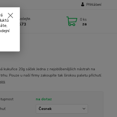
Přihlášení
vá
 si rady? Zavolejte.
0
ks
duktů
za
 732 707 573
áte,
odejní
á kukuřice 20g sáček Jedna z nejoblíbenějších nástrah na
rhu. Pouze u naší firmy zakoupíte tak širokou paletu příchutí.
opis
tupnost
na dotaz
chuť