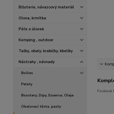
Bižuterie, návazcový materiál
Olova, krmítka
Péče o úlovek
Kemping , outdoor
Tašky, obaly, krabičky, kbelíky
Nástrahy , návnady
Kompl
Boilies
Komple
Pelety
Foukaná k
Boostery, Dipy, Essence, Oleje
Obalovací těsta, pasty