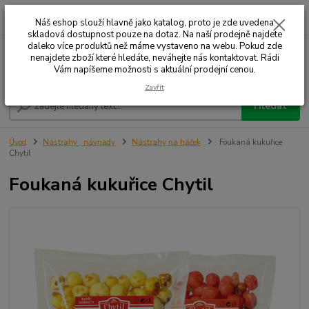
0
ks
+420 732 707 573
za
Náš eshop slouží hlavně jako katalog, proto je zde uvedena
skladová dostupnost pouze na dotaz. Na naší prodejně najdete
daleko více produktů než máme vystaveno na webu. Pokud zde
nenajdete zboží které hledáte, neváhejte nás kontaktovat. Rádi
Menu
Vám napíšeme možnosti s aktuální prodejní cenou.
Zavřít
Hledat
Úvod
Nástrahy , návnady
Nástrahy na háček
Foukaná kukuřice
Chytil
Foukaná kukuřice Chytil