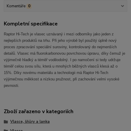
Komentáře
0
Kompletní specifikace
Raptor Hi-Tech je vlasec uznávaný i mezi odborníky jako jeden z
nejlepších produktů na trhu. Při jeho výrobě byl použitý úplně nový
proces zpracování speciální suroviny, kontrolovaný do nejmenších
detailů. Vlasec má fluorokarbonovou povrchovou úpravu, díky čemuž je
výjimečně hladký a téměř voděodolný. I po namočení si tedy udržuje
téměř celou svou sílu, která u mnohých běžných vlasců klesá až o
15%. Díky novému materiálu a technologii má Raptor Hi-Tech
výjimečnou měkkost a nízkou pružnost, při zachování velmi vysoké
pevnosti.
Zboží zařazeno v kategoriích
Vlasce, šňůry a lanka
Vlasce