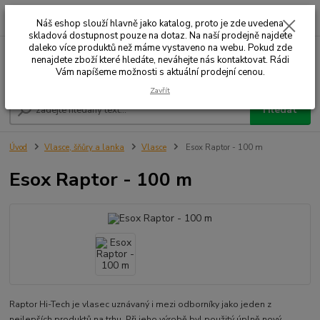
0
ks
+420 732 707 573
za
Náš eshop slouží hlavně jako katalog, proto je zde uvedena
skladová dostupnost pouze na dotaz. Na naší prodejně najdete
daleko více produktů než máme vystaveno na webu. Pokud zde
nenajdete zboží které hledáte, neváhejte nás kontaktovat. Rádi
Menu
Vám napíšeme možnosti s aktuální prodejní cenou.
Zavřít
Hledat
Úvod
Vlasce, šňůry a lanka
Vlasce
Esox Raptor - 100 m
Esox Raptor - 100 m
Raptor Hi-Tech je vlasec uznávaný i mezi odborníky jako jeden z
nejlepších produktů na trhu. Při jeho výrobě byl použitý úplně nový