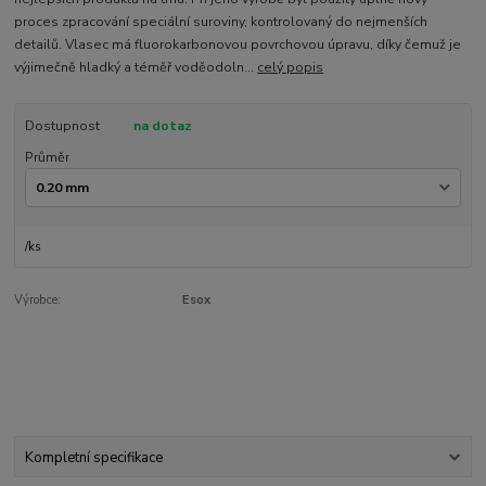
proces zpracování speciální suroviny, kontrolovaný do nejmenších
detailů. Vlasec má fluorokarbonovou povrchovou úpravu, díky čemuž je
výjimečně hladký a téměř voděodoln...
celý popis
Dostupnost
na dotaz
Průměr
/
ks
Výrobce:
Esox
Kompletní specifikace