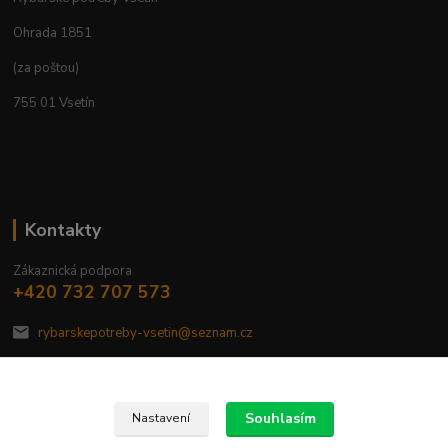
Ohrada 1851
(za poštou)
755 01 Vsetín
Kontakty
Zákaznická podpora
+420 732 707 573
rybarskepotreby-vsetin@seznam.cz
Souhlasím
Nastavení