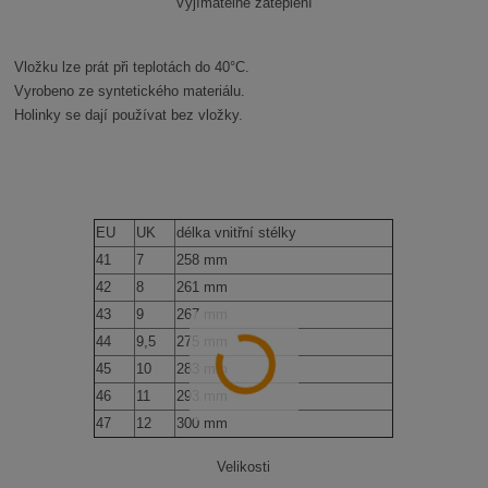
Vyjímatelné zateplení
Vložku lze prát při teplotách do 40°C.
Vyrobeno ze syntetického materiálu.
Holinky se dají používat bez vložky.
EU
UK
délka vnitřní stélky
41
7
258 mm
42
8
261 mm
43
9
267 mm
44
9,5
275 mm
45
10
283 mm
46
11
293 mm
47
12
300 mm
Velikosti