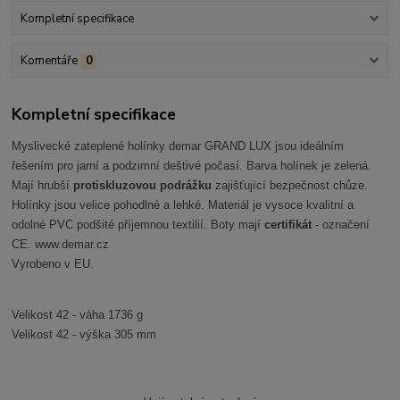
Kompletní specifikace
Komentáře
0
Kompletní specifikace
Myslivecké zateplené holínky demar GRAND LUX jsou ideálním
řešením pro jarní a podzimní deštivé počasí. Barva holínek je zelená.
Mají hrubší
protiskluzovou podrážku
zajišťující bezpečnost chůze.
Holínky jsou velice pohodlné a lehké. Materiál je vysoce kvalitní a
odolné PVC podšité příjemnou textilií. Boty mají
certifikát
- označení
CE. www.demar.cz
Vyrobeno v EU.
Velikost 42 - váha 1736 g
Velikost 42 - výška 305 mm