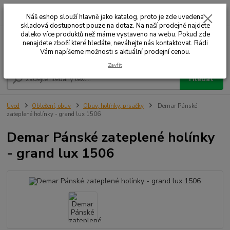
0
ks
+420 732 707 573
za
Náš eshop slouží hlavně jako katalog, proto je zde uvedena
skladová dostupnost pouze na dotaz. Na naší prodejně najdete
daleko více produktů než máme vystaveno na webu. Pokud zde
nenajdete zboží které hledáte, neváhejte nás kontaktovat. Rádi
Menu
Vám napíšeme možnosti s aktuální prodejní cenou.
Zavřít
Hledat
Úvod
Oblečení, obuv
Obuv, holínky, prsačky
Demar Pánské
zateplené holínky - grand lux 1506
Demar Pánské zateplené holínky
- grand lux 1506