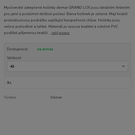
Myslivecké zateplené holínky demar GRAND LUX jsou ideálním řešením
pro jarní a podzimní deštivé počasí. Barva holínek je zelená. Mají hrubší
protiskluzovou podrážku zajišťující bezpečnost chůze. Holínky jsou
velice pohodlné a lehké. Materiál je vysoce kvalitní a odolné PVC
podšité příjemnou textilií...
celý popis
Dostupnost
na dotaz
Velikost
/
ks
Výrobce:
Demar