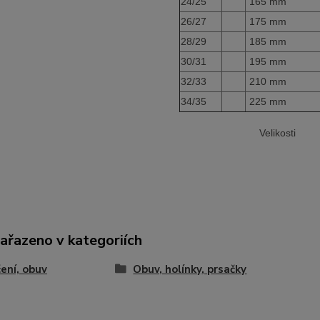
24/25
165 mm
26/27
175 mm
28/29
185 mm
30/31
195 mm
32/33
210 mm
34/35
225 mm
Velikosti
zařazeno v kategoriích
ení, obuv
Obuv, holínky, prsačky