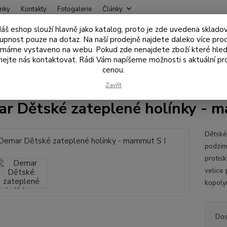
nky
Kontakty
Fotogalerie
Články
áš eshop slouží hlavně jako katalog, proto je zde uvedena sklado
Nevíte
upnost pouze na dotaz. Na naší prodejně najdete daleko více pro
Hledat
+420
 máme vystaveno na webu. Pokud zde nenajdete zboží které hled
ejte nás kontaktovat. Rádi Vám napíšeme možnosti s aktuální pr
cenou.
blečení, obuv
Obuv, holínky, prsačky
Demar Dětské zateplené holín
Zavřít
r Dětské zateplené holínky - 
Dětské
podzimn
protis
velice 
kopoly
Dos