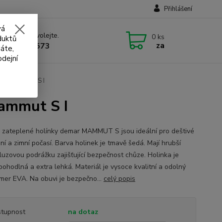
Přihlášení
vá
 si rady? Zavolejte.
0
ks
duktů
za
 732 707 573
áte,
odejní
ky - mammut S I
mammut S I
 zateplené holínky demar MAMMUT S jsou ideální pro deštivé
í a zimní počasí. Barva holinek je tmavě šedá. Mají hrubší
kluzovou podrážku zajišťující bezpečnost chůze. Holinka je
pohodlná a extra lehká. Materiál je vysoce kvalitní a odolný
mer EVA. Na obuvi je bezpečno...
celý popis
tupnost
na dotaz