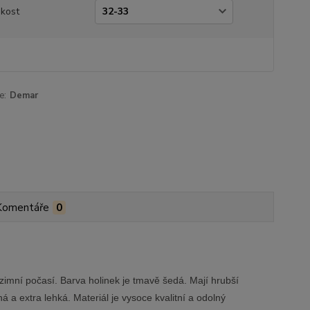
ikost
e:
Demar
Komentáře
0
imní počasí. Barva holinek je tmavě šedá. Mají hrubší
á a extra lehká. Materiál je vysoce kvalitní a odolný