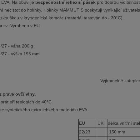
 EVA. Na obuvi je
bezpečnostní reflexní pásek
pro dobrou viditelnost
ní nečistot do holínky. Holínky MAMMUT S poskytují vynikající uživatelsk
zkouškou v kryogenické komoře (materiál testován do - 30°C).
.cz. Vyrobeno v EU.
6/27 - váha 200 g
26/27 - výška 195 mm
Vyjímatelné zateple
z pravé
ovčí vlny
.
 prát při teplotách do 40°C.
e syntetického extra lehkého materiálu EVA.
EU
UK
délka vnitřní sté
22/23
150 mm