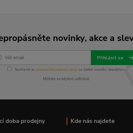
epropásněte novinky, akce a slev
Přihlásit se
Souhlasím se
zpracováním osobních údajů
za účelem rozesílky newsletteru.
Můžete se kdykoli odhlásit.
cí doba prodejny
Kde nás najdete