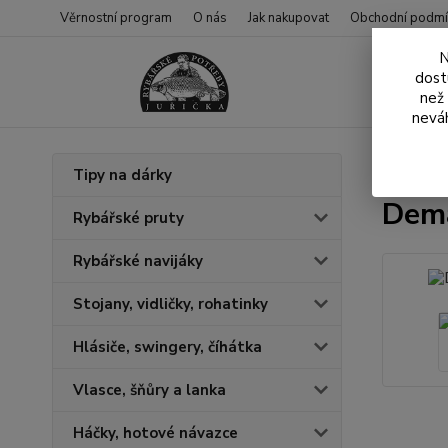
Věrnostní program
O nás
Jak nakupovat
Obchodní podmí
N
dost
než
neváh
Úvod
O
Tipy na dárky
Dema
Rybářské pruty
Rybářské navijáky
Stojany, vidličky, rohatinky
Hlásiče, swingery, číhátka
Vlasce, šňůry a lanka
Háčky, hotové návazce