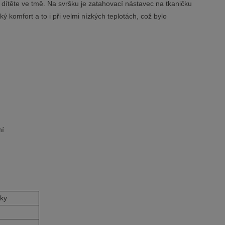
 dítěte ve tmě. Na svršku je zatahovací nástavec na tkaničku
ý komfort a to i při velmi nízkých teplotách, což bylo
ní
lky