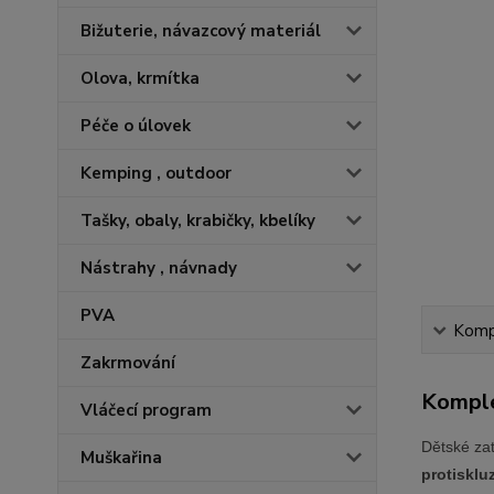
Bižuterie, návazcový materiál
Olova, krmítka
Péče o úlovek
Kemping , outdoor
Tašky, obaly, krabičky, kbelíky
Nástrahy , návnady
PVA
Kompl
Zakrmování
Komple
Vláčecí program
Dětské za
Muškařina
protiskl