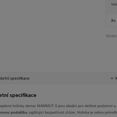
Vel
/
ks
Výrobc
etní specifikace
tní specifikace
teplené holínky demar MAMMUT S jsou ideální pro deštivé podzimní a z
uzovou podrážku
zajišťující bezpečnost chůze. Holinka je velice pohodln