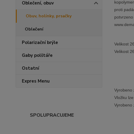
kopolymer
Oblečení, obuv
proti padá
Obuv, holínky, prsačky
potvrzeno 
www.demar
Oblečení
Polarizační brýle
Velikost 2
Velikost 
Gaby polštáře
Ostatní
Expres Menu
Vyrobeno 
Vložku lze
Vyrobeno z
SPOLUPRACUJEME