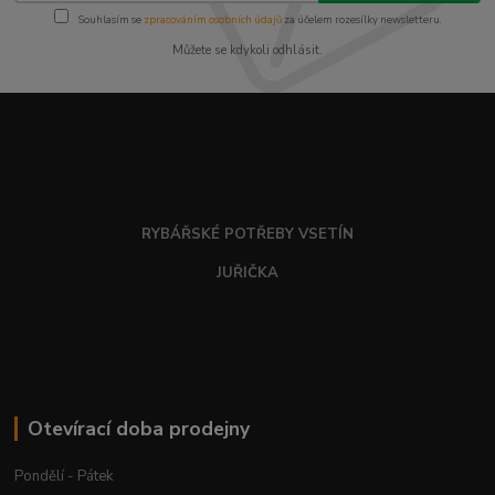
Souhlasím se
zpracováním osobních údajů
za účelem rozesílky newsletteru.
Můžete se kdykoli odhlásit.
RYBÁŘSKÉ POTŘEBY VSETÍN
JUŘIČKA
Otevírací doba prodejny
Pondělí - Pátek