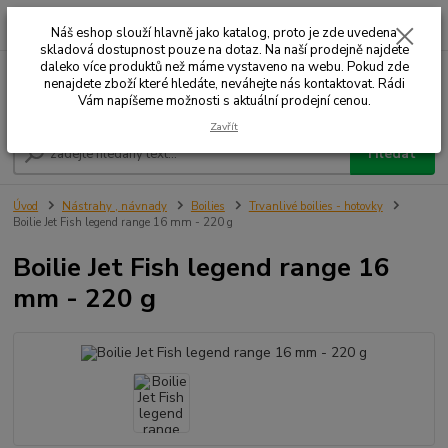
0
ks
+420 732 707 573
za
Náš eshop slouží hlavně jako katalog, proto je zde uvedena
skladová dostupnost pouze na dotaz. Na naší prodejně najdete
daleko více produktů než máme vystaveno na webu. Pokud zde
nenajdete zboží které hledáte, neváhejte nás kontaktovat. Rádi
Menu
Vám napíšeme možnosti s aktuální prodejní cenou.
Zavřít
Hledat
Úvod
Nástrahy , návnady
Boilies
Trvanlivé boilies - hotovky
Boilie Jet Fish legend range 16 mm - 220 g
Boilie Jet Fish legend range 16
mm - 220 g