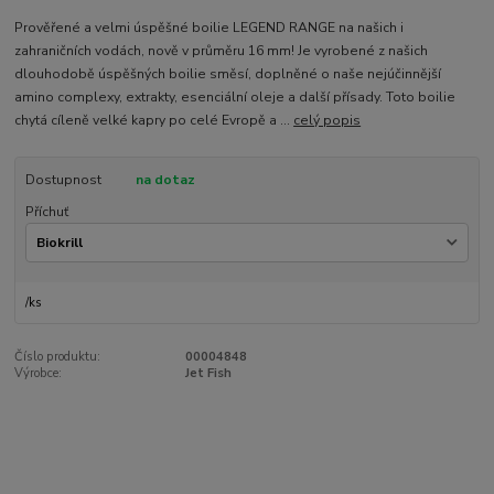
Prověřené a velmi úspěšné boilie LEGEND RANGE na našich i
zahraničních vodách, nově v průměru 16 mm! Je vyrobené z našich
dlouhodobě úspěšných boilie směsí, doplněné o naše nejúčinnější
amino complexy, extrakty, esenciální oleje a další přísady. Toto boilie
chytá cíleně velké kapry po celé Evropě a ...
celý popis
Dostupnost
na dotaz
Příchuť
/
ks
Číslo produktu:
00004848
Výrobce:
Jet Fish