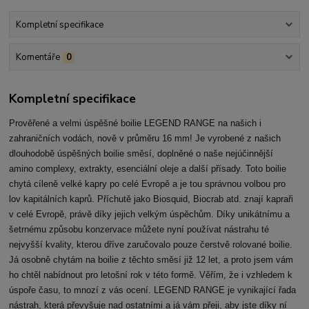
Kompletní specifikace
Komentáře
0
Kompletní specifikace
Prověřené a velmi úspěšné boilie LEGEND RANGE na našich i
zahraničních vodách, nově v průměru 16 mm! Je vyrobené z našich
dlouhodobě úspěšných boilie směsí, doplněné o naše nejúčinnější
amino complexy, extrakty, esenciální oleje a další přísady. Toto boilie
chytá cíleně velké kapry po celé Evropě a je tou správnou volbou pro
lov kapitálních kaprů. Příchutě jako Biosquid, Biocrab atd. znají kapraři
v celé Evropě, právě díky jejich velkým úspěchům. Díky unikátnímu a
šetrnému způsobu konzervace můžete nyní používat nástrahu té
nejvyšší kvality, kterou dříve zaručovalo pouze čerstvě rolované boilie.
Já osobně chytám na boilie z těchto směsí již 12 let, a proto jsem vám
ho chtěl nabídnout pro letošní rok v této formě. Věřím, že i vzhledem k
úspoře času, to mnozí z vás ocení. LEGEND RANGE je vynikající řada
nástrah, která převyšuje nad ostatními a já vám přeji, aby jste díky ní