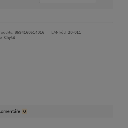
roduktu:
8594160514016
EAN kód:
20-011
e:
Chytil
Komentáře
0