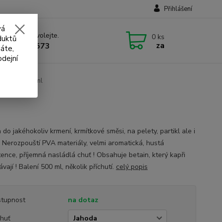
Přihlášení
vá
 si rady? Zavolejte.
0
ks
duktů
za
 732 707 573
áte,
odejní
Chytil - 500 ml
 do jakéhokoliv krmení, krmítkové směsi, na pelety, partikl ale i
s. Nerozpouští PVA materiály, velmi aromatická, hustá
tence, příjemná nasládlá chuť ! Obsahuje betain, který kapři
vají ! Balení 500 ml, několik příchutí.
celý popis
tupnost
na dotaz
chuť