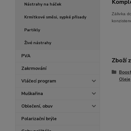
Komple
Nástrahy na háček
Zálivka do
Krmítkové směsi, sypké přísady
konzistenc
Partikly
Živé nástrahy
PVA
Zboží 
Zakrmování
Boost
Oleje
Vláčecí program
Muškařina
Oblečení, obuv
Polarizační brýle