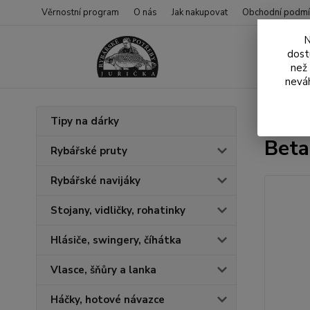
Věrnostní program
O nás
Jak nakupovat
Obchodní podmí
N
dost
než
neváh
Úvod
N
Tipy na dárky
Beta
Rybářské pruty
Rybářské navijáky
Stojany, vidličky, rohatinky
Hlásiče, swingery, číhátka
Vlasce, šňůry a lanka
Háčky, hotové návazce