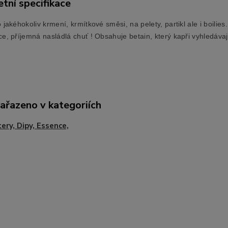
tní specifikace
 jakéhokoliv krmení, krmítkové směsi, na pelety, partikl ale i boilie
e, příjemná nasládlá chuť ! Obsahuje betain, který kapři vyhledávají
zařazeno v kategoriích
ery, Dipy, Essence,