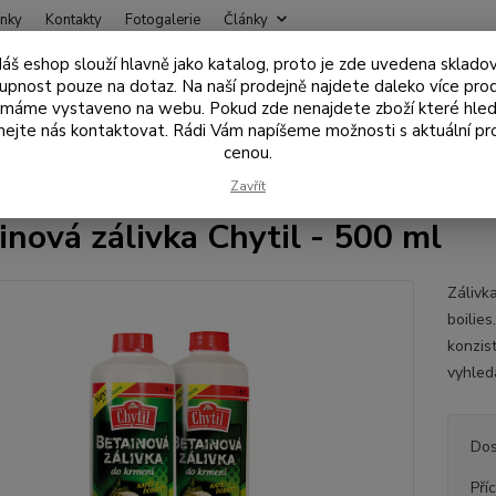
nky
Kontakty
Fotogalerie
Články
áš eshop slouží hlavně jako katalog, proto je zde uvedena sklado
Nevíte
upnost pouze na dotaz. Na naší prodejně najdete daleko více pro
Hledat
+420
 máme vystaveno na webu. Pokud zde nenajdete zboží které hled
ejte nás kontaktovat. Rádi Vám napíšeme možnosti s aktuální pr
cenou.
ástrahy , návnady
Boostery, Dipy, Essence, Oleje
Betainová zálivka 
Zavřít
inová zálivka Chytil - 500 ml
Zálivka
boilie
konzis
vyhledá
Dos
Pří