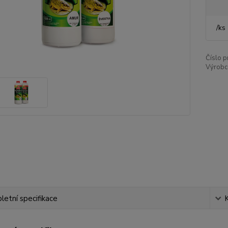
/
ks
Číslo p
Výrobc
etní specifikace