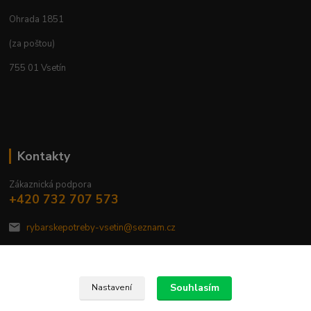
Ohrada 1851
(za poštou)
755 01 Vsetín
Kontakty
Zákaznická podpora
+420 732 707 573
rybarskepotreby-vsetin@seznam.cz
Souhlasím
Nastavení