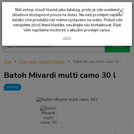
0
ks
+420 732 707 573
za
Náš eshop slouží hlavně jako katalog, proto je zde uvedena
skladová dostupnost pouze na dotaz. Na naší prodejně najdete
daleko více produktů než máme vystaveno na webu. Pokud zde
nenajdete zboží které hledáte, neváhejte nás kontaktovat. Rádi
Menu
Vám napíšeme možnosti s aktuální prodejní cenou.
Zavřít
Hledat
Úvod
Tašky, obaly, krabičky, kbelíky
Batoh Mivardi multi camo 30 l
Batoh Mivardi multi camo 30 l
Novinka