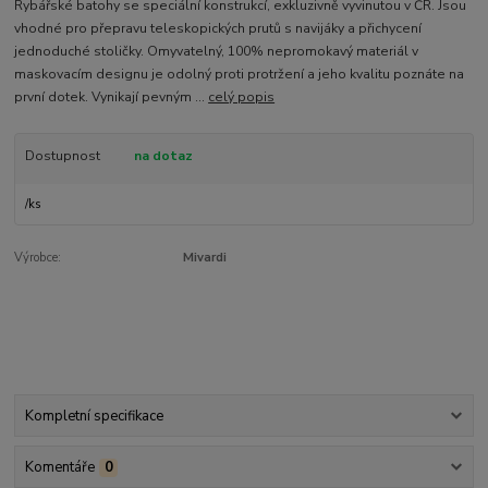
Rybářské batohy se speciální konstrukcí, exkluzivně vyvinutou v ČR. Jsou
vhodné pro přepravu teleskopických prutů s navijáky a přichycení
jednoduché stoličky. Omyvatelný, 100% nepromokavý materiál v
maskovacím designu je odolný proti protržení a jeho kvalitu poznáte na
první dotek. Vynikají pevným ...
celý popis
Dostupnost
na dotaz
/
ks
Výrobce:
Mivardi
Kompletní specifikace
Komentáře
0